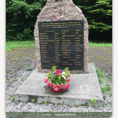
Vous avez une/des photo/s ?
Contactez-nous
Type :
Stele
Inscription :
A l'issue des combats engageant le bataillon des Glières contre
une
division allemande 28 patriotes, après avoir été torturés par la
Gestapo
ont été fusillés en ces lieux
Le 29 mars 1944
Quetand Eugène
Comarlot Jean
Roda-Lopez Patricio
Bellosco-Colmenar Félix
Sonnerat Michel
Loiseau Louis
Rivaud Jean
Lugaz René
Dufrene Raoul
Tardy Fernand
Vallet Roger
Credits : Laurent Marquet