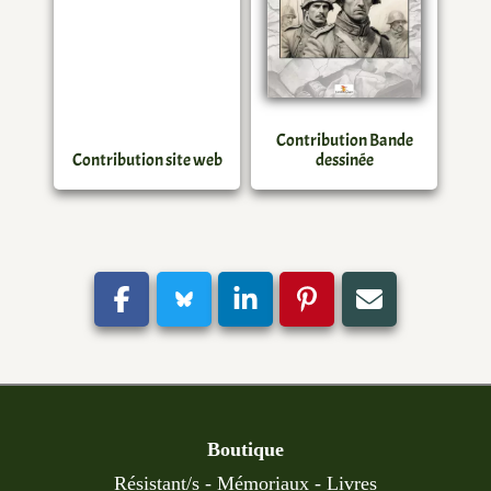
Contribution Bande
Contribution site web
dessinée
Boutique
Résistant/s
-
Mémoriaux
-
Livres