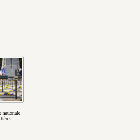
 nationale
lières