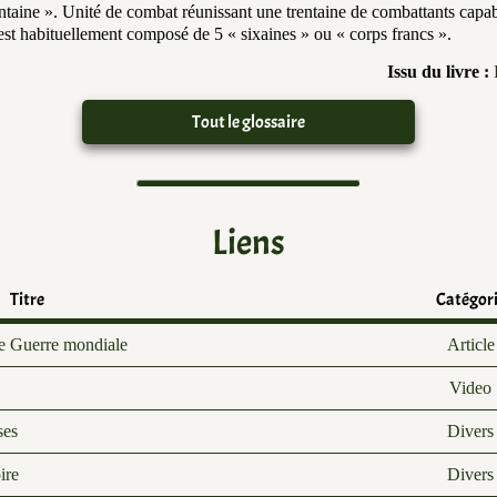
ntaine ». Unité de combat réunissant une trentaine de combattants capab
st habituellement composé de 5 « sixaines » ou « corps francs ».
Issu du livre :
Tout le glossaire
Liens
Titre
Catégor
e Guerre mondiale
Article
Video
ses
Divers
ire
Divers