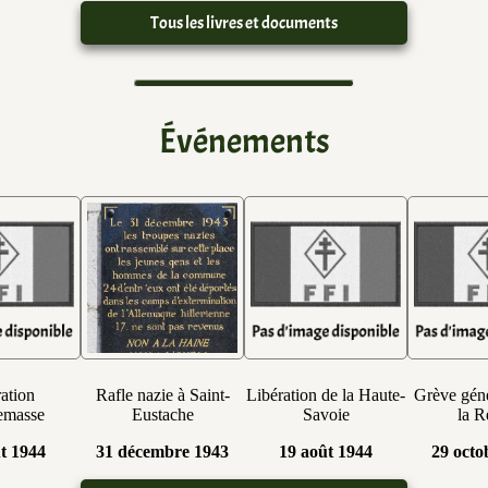
Tous les livres et documents
Événements
ation
Rafle nazie à Saint-
Libération de la Haute-
Grève géné
emasse
Eustache
Savoie
la R
t 1944
31 décembre 1943
19 août 1944
29 octo