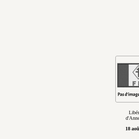
Libér
d'Ann
18 aoû