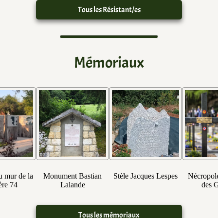
Tous les Résistant/es
Mémoriaux
u mur de la
Monument Bastian
Stèle Jacques Lespes
Nécropole
ère 74
Lalande
des G
Tous les mémoriaux