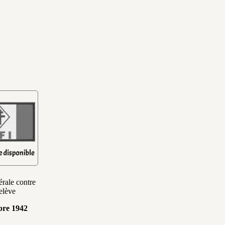
rale contre
elève
bre 1942