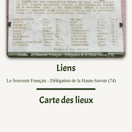
Contactez-nous
Type :
Plaque
Inscription :
En raison des lois raciales, le régime de Vichy avait imposé ce
lieu comme résidence forcée à des familles juives.
Le 16 novembre 1943, 20 personnes dont 5 enfants étaient
arrêtées par l'occupant allemand et déportées dans les camps
d'extermination nazis.
Credits : Le Souvenir Français - Délégation de la Haute-Savoie (74)
Liens
Le Souvenir Français - Délégation de la Haute-Savoie (74)
Carte des lieux